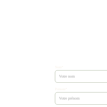
Nom*
raît 
Prénom*