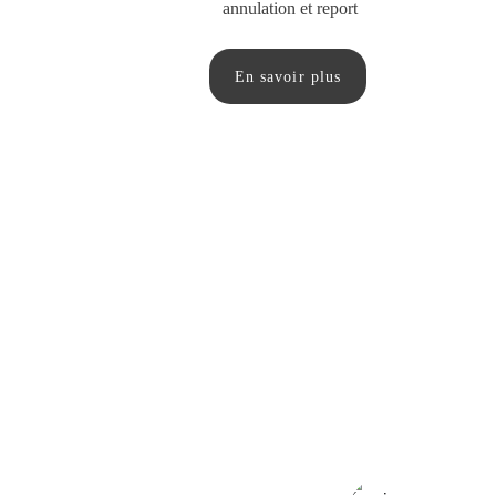
annulation et report
En savoir plus
★★★★★
Nous venons de regarder le reportage, nou
ravis. Le rendu est exactement ce que nous 