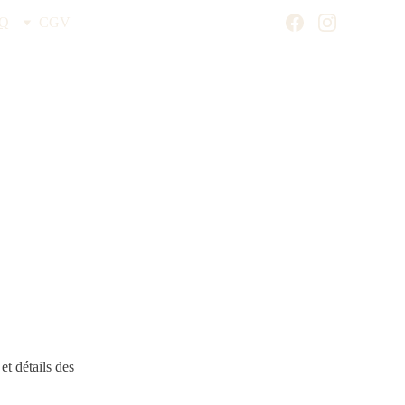
Q
CGV
t détails des 