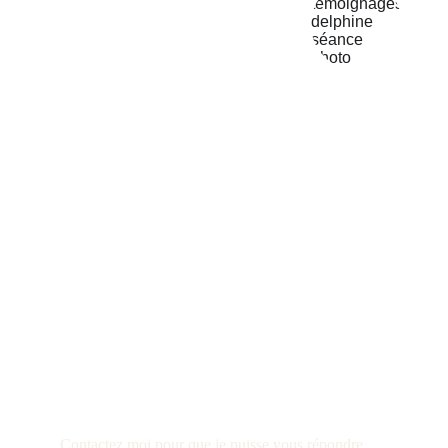
Delphine B
Une question n
'
appa
pas ?
Contactez moi pour que je puisse vous répondre.