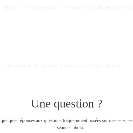
Famille
Corporate
Portrait
A propos
Contact
Galerie privée
FA
, déroulement des séances photo jusqu'à l'après séance
Une question ?
i quelques réponses aux questions fréquemment posées sur mes services e
séances photo.