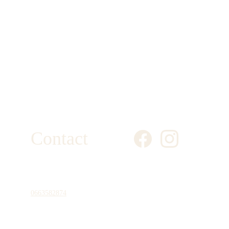
Contact
Cam Instant Photo - Photographe évènementiel
SIRET 981 054 539 00011
0663582874
contact@caminstantphoto.com
Montpellier (34) et départements limitrophes