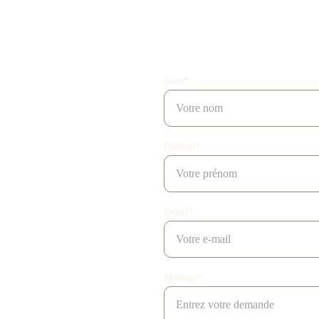
Nom*
raît 
Prénom*
Email*
Message*