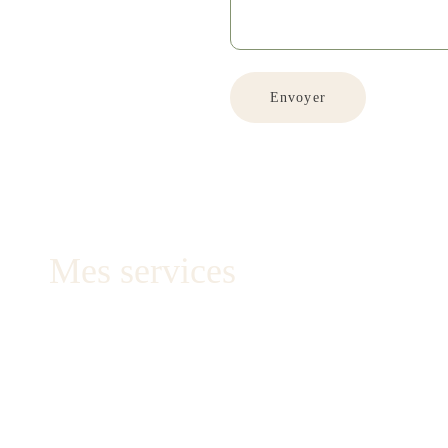
Envoyer
Mes services
Reportage mariage (préparatifs, cérémonie, soirée)
Séance lifestyle (grossesse, famille, amis)
Evènements corporate - B2B
Séance portrait (Self-love et Mode)