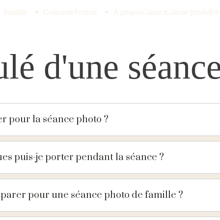
Famille
Corporate
Portrait
A propos
Contact
Galerie privée
FA
lé d
'
une séanc