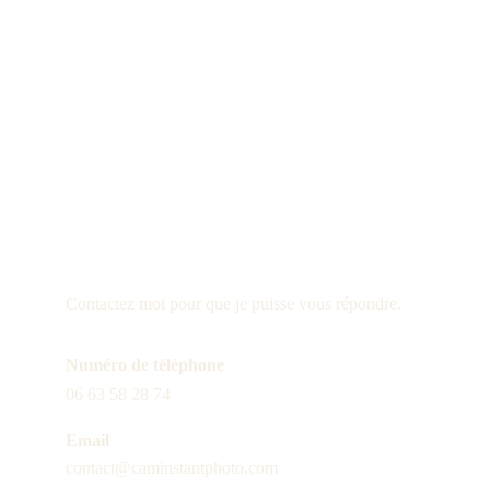
Une question n
'
appa
pas ?
Contactez moi pour que je puisse vous répondre.
Numéro de téléphone
06 63 58 28 74
Email
contact@caminstantphoto.com